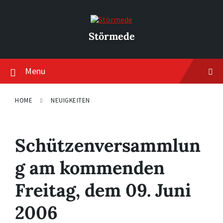
Skip
Skip
Skip
to
to
to
content
main
footer
navigation
Störmede
Menu
HOME
NEUIGKEITEN
Schützenversammlun
g am kommenden
Freitag, dem 09. Juni
2006