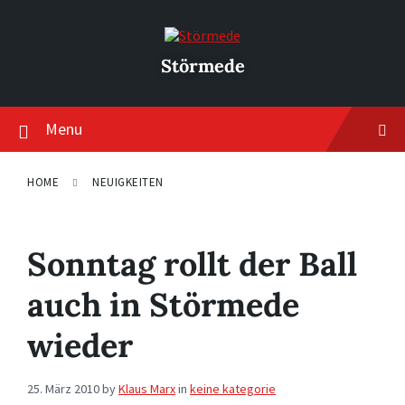
Skip
Skip
Skip
to
to
to
content
main
footer
navigation
Störmede
Menu
HOME
NEUIGKEITEN
Sonntag rollt der Ball
auch in Störmede
wieder
25. März 2010
by
Klaus Marx
in
keine kategorie