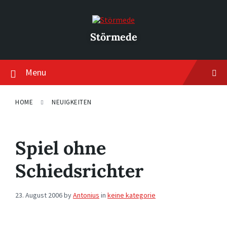
Skip
Skip
Skip
to
to
to
content
main
footer
navigation
Störmede
Menu
HOME
NEUIGKEITEN
Spiel ohne
Schiedsrichter
23. August 2006
by
Antonius
in
keine kategorie