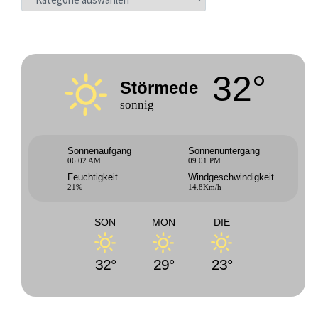
32°
Störmede
sonnig
Sonnenaufgang
Sonnenuntergang
06:02 AM
09:01 PM
Feuchtigkeit
Windgeschwindigkeit
21%
14.8Km/h
SON
MON
DIE
32°
29°
23°