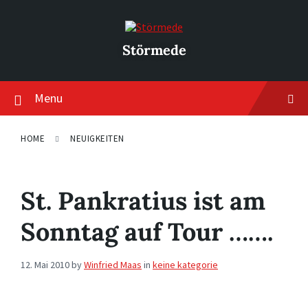
Skip
Skip
Skip
to
to
to
content
main
footer
navigation
Störmede
Menu
HOME
NEUIGKEITEN
St. Pankratius ist am
Sonntag auf Tour …….
12. Mai 2010
by
Winfried Maas
in
keine kategorie