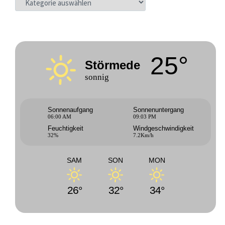
25°
Störmede
sonnig
Sonnenaufgang
Sonnenuntergang
06:00 AM
09:03 PM
Feuchtigkeit
Windgeschwindigkeit
32%
7.2Km/h
SAM
SON
MON
26°
32°
34°