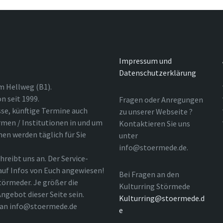
Impressum und
Datenschutzerklärung
m Hellweg (B1).
n seit 1999.
Fragen oder Anregungen
sse, künftige Termine auch
zu unserer Webseite ?
rmen / Institutionen in und um
Kontaktieren Sie uns
nen werden täglich für Sie
unter
info@stoermede.de.
hreibt uns an. Der Service-
 auf Infos von Euch angewiesen!
Bei Fragen an den
törmeder. Je größer die
Kulturring Störmede
ngebot dieser Seite sein.
Kulturring@stoermede.d
l an info@stoermede.de
e