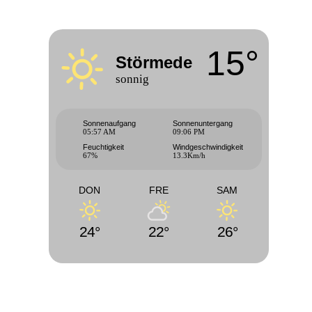
15°
Störmede
sonnig
Sonnenaufgang
Sonnenuntergang
05:57 AM
09:06 PM
Feuchtigkeit
Windgeschwindigkeit
67%
13.3Km/h
DON
FRE
SAM
24°
22°
26°