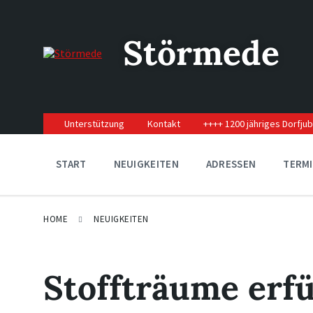
Skip
Skip
Skip
to
to
to
content
main
footer
Störmede
navigation
Unterstützung
Kontakt
++++ 1200 jähriges Dorfju
START
NEUIGKEITEN
ADRESSEN
TERM
HOME
NEUIGKEITEN
Stoffträume erfü