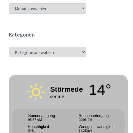
ARCHIV
Kategorien
KATEGORIEN
14°
Störmede
sonnig
Sonnenaufgang
Sonnenuntergang
05:57 AM
09:06 PM
Feuchtigkeit
Windgeschwindigkeit
54%
11.2Km/h