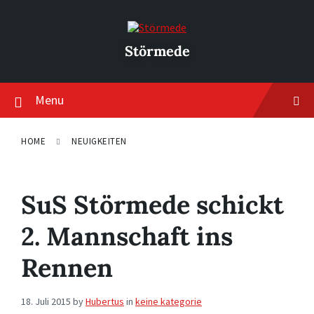
Skip
Skip
Skip
to
to
to
content
main
footer
navigation
Störmede
Menu
HOME
NEUIGKEITEN
SuS Störmede schickt
2. Mannschaft ins
Rennen
18. Juli 2015
by
Hubertus
in
keine kategorie