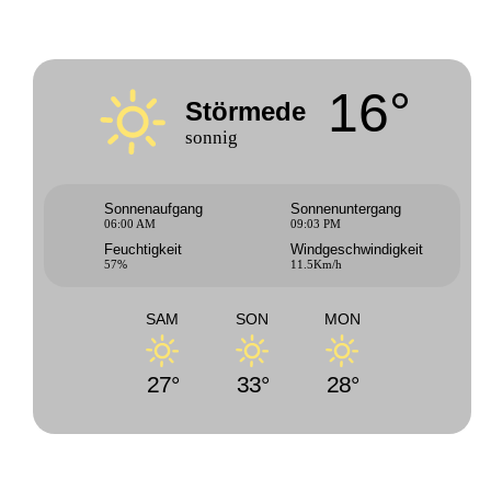
16°
Störmede
sonnig
Sonnenaufgang
Sonnenuntergang
06:00 AM
09:03 PM
Feuchtigkeit
Windgeschwindigkeit
57%
11.5Km/h
SAM
SON
MON
27°
33°
28°