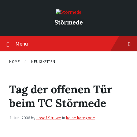
Skip
Skip
Skip
to
to
to
content
main
footer
navigation
Störmede
Menu
HOME
NEUIGKEITEN
Tag der offenen Tür
beim TC Störmede
2. Juni 2006
by
Josef Struwe
in
keine kategorie