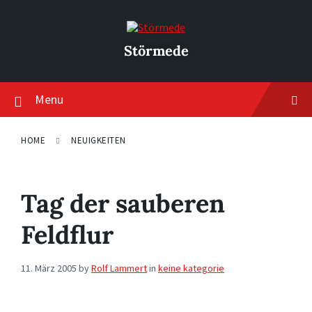
Skip
Skip
Skip
to
to
to
content
main
footer
navigation
Störmede
Menu
HOME
NEUIGKEITEN
Tag der sauberen
Feldflur
11. März 2005
by
Rolf Lammert
in
keine kategorie