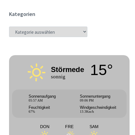
Kategorien
KATEGORIEN
15°
Störmede
sonnig
Sonnenaufgang
Sonnenuntergang
05:57 AM
09:06 PM
Feuchtigkeit
Windgeschwindigkeit
67%
13.3Km/h
DON
FRE
SAM