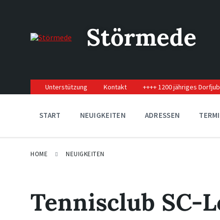
Skip
Skip
Skip
to
to
to
content
main
footer
Störmede
navigation
Unterstützung
Kontakt
++++ 1200 jähriges Dorfju
START
NEUIGKEITEN
ADRESSEN
TERM
HOME
NEUIGKEITEN
Tennisclub SC-L