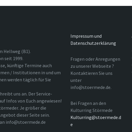
Impressum und
Datenschutzerklärung
m Hellweg (B1).
n seit 1999.
Fragen oder Anregungen
sse, künftige Termine auch
zu unserer Webseite ?
rmen / Institutionen in und um
Kontaktieren Sie uns
nen werden täglich für Sie
unter
info@stoermede.de.
hreibt uns an. Der Service-
 auf Infos von Euch angewiesen!
Bei Fragen an den
törmeder. Je größer die
Kulturring Störmede
ngebot dieser Seite sein.
Kulturring@stoermede.d
l an info@stoermede.de
e