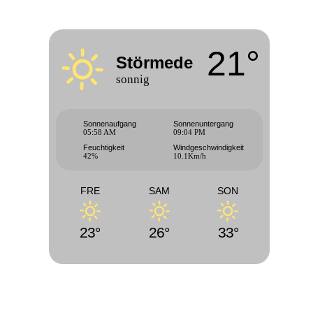
21°
Störmede
sonnig
Sonnenaufgang
Sonnenuntergang
05:58 AM
09:04 PM
Feuchtigkeit
Windgeschwindigkeit
42%
10.1Km/h
FRE
SAM
SON
23°
26°
33°