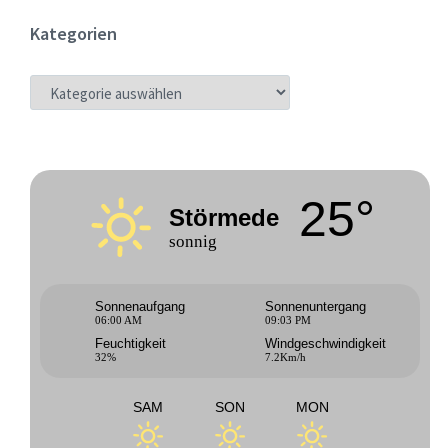
Kategorien
KATEGORIEN
25°
Störmede
sonnig
Sonnenaufgang
Sonnenuntergang
06:00 AM
09:03 PM
Feuchtigkeit
Windgeschwindigkeit
32%
7.2Km/h
SAM
SON
MON