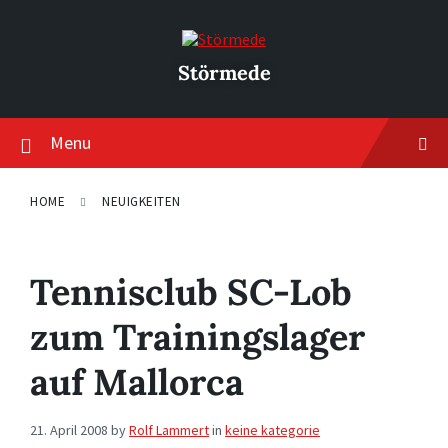
Skip
Skip
Skip
to
to
to
content
main
footer
navigation
Störmede
Menu
HOME
NEUIGKEITEN
Tennisclub SC-Lob
zum Trainingslager
auf Mallorca
21. April 2008
by
Rolf Lammert
in
keine kategorie