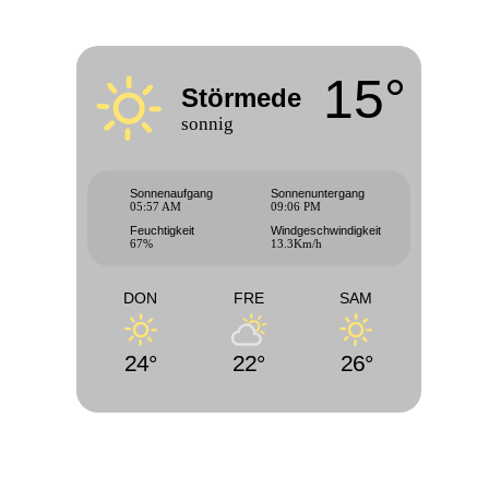
15°
Störmede
sonnig
Sonnenaufgang
Sonnenuntergang
05:57 AM
09:06 PM
Feuchtigkeit
Windgeschwindigkeit
67%
13.3Km/h
DON
FRE
SAM
24°
22°
26°