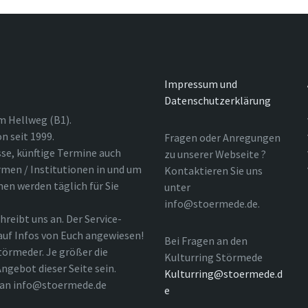
Impressum und
Datenschutzerklärung
m Hellweg (B1).
n seit 1999.
Fragen oder Anregungen
sse, künftige Termine auch
zu unserer Webseite ?
rmen / Institutionen in und um
Kontaktieren Sie uns
nen werden täglich für Sie
unter
info@stoermede.de.
hreibt uns an. Der Service-
 auf Infos von Euch angewiesen!
Bei Fragen an den
törmeder. Je größer die
Kulturring Störmede
ngebot dieser Seite sein.
Kulturring@stoermede.d
l an info@stoermede.de
e