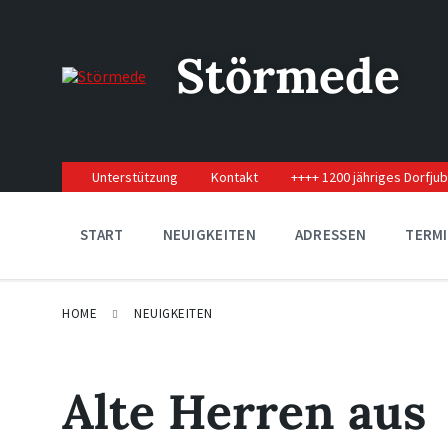
Skip
Skip
Skip
to
to
to
content
main
footer
Störmede
navigation
Unterstützung
Kontakt
++++ 1200 jähriges Dorfju
START
NEUIGKEITEN
ADRESSEN
TERM
HOME
NEUIGKEITEN
Alte Herren aus