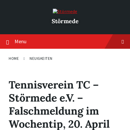
Skip
Skip
Skip
to
to
to
content
main
footer
navigation
Störmede
Menu
HOME
NEUIGKEITEN
Tennisverein TC –
Störmede e.V. –
Falschmeldung im
Wochentip, 20. April