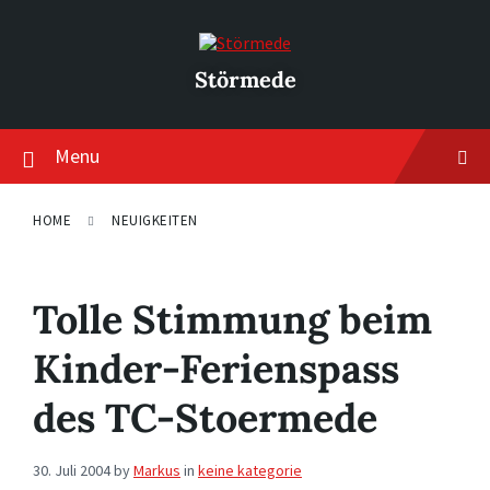
Skip
Skip
Skip
to
to
to
content
main
footer
navigation
Störmede
Menu
HOME
NEUIGKEITEN
Tolle Stimmung beim
Kinder-Ferienspass
des TC-Stoermede
30. Juli 2004
by
Markus
in
keine kategorie