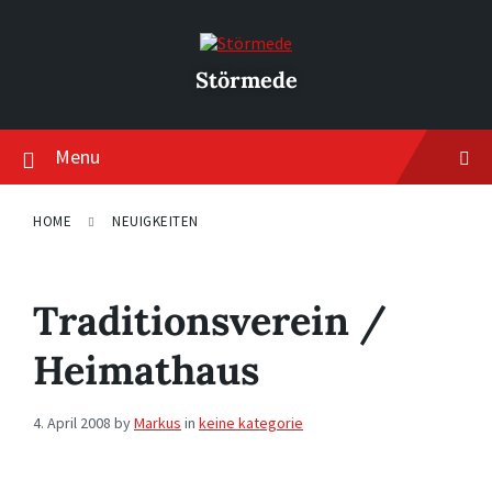
Skip
Skip
Skip
to
to
to
content
main
footer
navigation
Störmede
Menu
HOME
NEUIGKEITEN
Traditionsverein /
Heimathaus
4. April 2008
by
Markus
in
keine kategorie