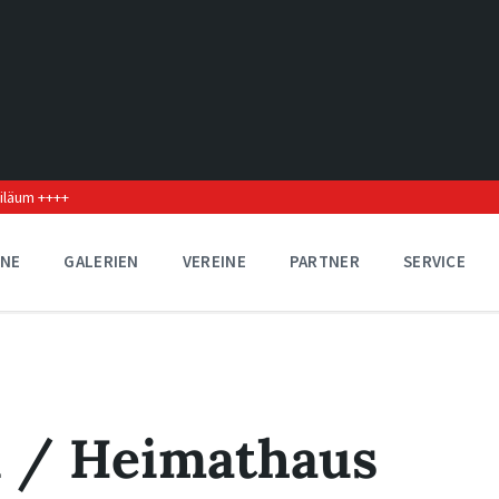
biläum ++++
INE
GALERIEN
VEREINE
PARTNER
SERVICE
n / Heimathaus