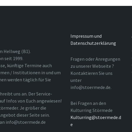
Impressum und
Datenschutzerklärung
m Hellweg (B1).
n seit 1999.
Fragen oder Anregungen
sse, künftige Termine auch
zu unserer Webseite ?
rmen / Institutionen in und um
Kontaktieren Sie uns
nen werden täglich für Sie
unter
info@stoermede.de.
hreibt uns an. Der Service-
 auf Infos von Euch angewiesen!
Bei Fragen an den
törmeder. Je größer die
Kulturring Störmede
ngebot dieser Seite sein.
Kulturring@stoermede.d
l an info@stoermede.de
e