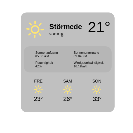
21°
Störmede
sonnig
Sonnenaufgang
Sonnenuntergang
05:58 AM
09:04 PM
Feuchtigkeit
Windgeschwindigkeit
42%
10.1Km/h
FRE
SAM
SON
23°
26°
33°