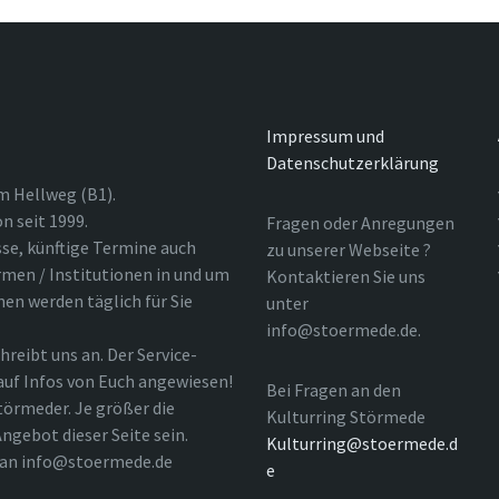
Impressum und
Datenschutzerklärung
m Hellweg (B1).
n seit 1999.
Fragen oder Anregungen
sse, künftige Termine auch
zu unserer Webseite ?
rmen / Institutionen in und um
Kontaktieren Sie uns
nen werden täglich für Sie
unter
info@stoermede.de.
hreibt uns an. Der Service-
 auf Infos von Euch angewiesen!
Bei Fragen an den
törmeder. Je größer die
Kulturring Störmede
ngebot dieser Seite sein.
Kulturring@stoermede.d
l an info@stoermede.de
e