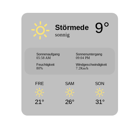
9°
Störmede
sonnig
Sonnenaufgang
Sonnenuntergang
05:58 AM
09:04 PM
Feuchtigkeit
Windgeschwindigkeit
80%
7.2Km/h
FRE
SAM
SON
21°
26°
31°