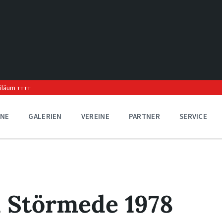
biläum ++++
INE
GALERIEN
VEREINE
PARTNER
SERVICE
n Störmede 1978