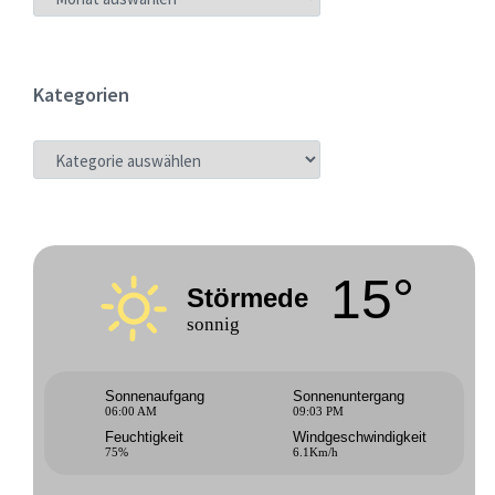
Kategorien
KATEGORIEN
15°
Störmede
sonnig
Sonnenaufgang
Sonnenuntergang
06:00 AM
09:03 PM
Feuchtigkeit
Windgeschwindigkeit
75%
6.1Km/h