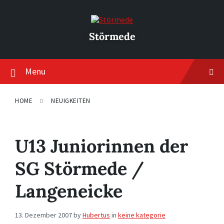
Skip
Skip
Skip
to
to
to
content
main
footer
navigation
Störmede
Menu
HOME
NEUIGKEITEN
U13 Juniorinnen der
SG Störmede /
Langeneicke
13. Dezember 2007
by
Hubertus
in
keine kategorie