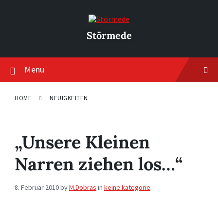
Skip
Skip
Skip
to
to
to
content
main
footer
navigation
Störmede
Menu
HOME
NEUIGKEITEN
„Unsere Kleinen
Narren ziehen los…“
8. Februar 2010
by
M.Dobras
in
keine kategorie