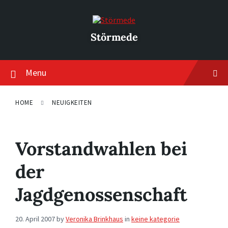
Skip
Skip
Skip
to
to
to
content
main
footer
navigation
Störmede
Menu
HOME
NEUIGKEITEN
Vorstandwahlen bei
der
Jagdgenossenschaft
20. April 2007
by
Veronika Brinkhaus
in
keine kategorie