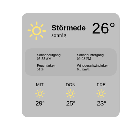
26°
Störmede
sonnig
Sonnenaufgang
Sonnenuntergang
05:55 AM
09:08 PM
Feuchtigkeit
Windgeschwindigkeit
51%
6.5Km/h
MIT
DON
FRE
29°
25°
23°