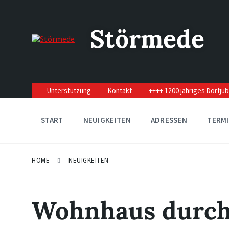
Skip
Skip
Skip
to
to
to
content
main
footer
Störmede
navigation
Unterstützung
Kontakt
++++ 1200 jähriges Dorfju
START
NEUIGKEITEN
ADRESSEN
TERM
HOME
NEUIGKEITEN
Wohnhaus durch 