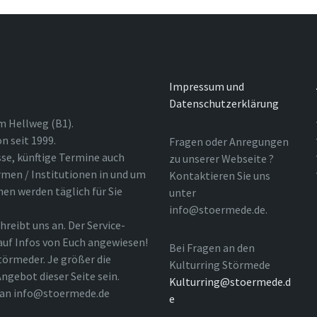
Impressum und
Datenschutzerklärung
m Hellweg (B1).
n seit 1999.
Fragen oder Anregungen
sse, künftige Termine auch
zu unserer Webseite ?
rmen / Institutionen in und um
Kontaktieren Sie uns
nen werden täglich für Sie
unter
info@stoermede.de.
hreibt uns an. Der Service-
 auf Infos von Euch angewiesen!
Bei Fragen an den
törmeder. Je größer die
Kulturring Störmede
ngebot dieser Seite sein.
Kulturring@stoermede.d
l an info@stoermede.de
e