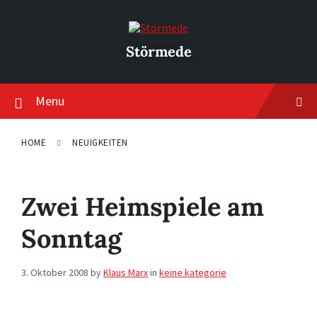
Skip
Skip
Skip
to
to
to
content
main
footer
navigation
Störmede
Menu
HOME
NEUIGKEITEN
Zwei Heimspiele am
Sonntag
3. Oktober 2008
by
Klaus Marx
in
keine kategorie