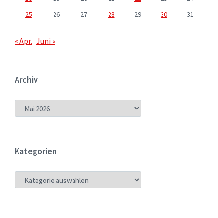
25
26
27
28
29
30
31
« Apr.
Juni »
Archiv
ARCHIV
Kategorien
KATEGORIEN