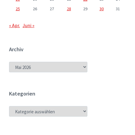
25
26
27
28
29
30
31
« Apr.
Juni »
Archiv
ARCHIV
Kategorien
KATEGORIEN