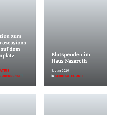
tion zum
rozessions
 auf dem
Blutspenden im
nplatz
Haus Nazareth
ATIUS
8. Juni 2026
RUDERSCHAFT
in
KEINE KATEGORIE
Read
More