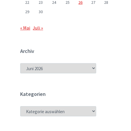
22
23
24
25
26
27
28
29
30
« Mai
Juli »
Archiv
ARCHIV
Kategorien
KATEGORIEN