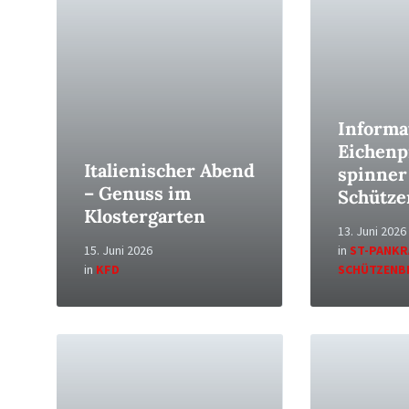
Informa
Eichenp
Italienischer Abend
spinner
– Genuss im
Schütze
Klostergarten
13. Juni 2026
15. Juni 2026
in
ST-PANKR
in
KFD
SCHÜTZENB
Read
Read
More
More