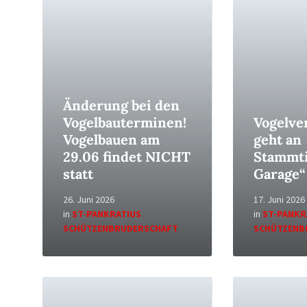
Read
Read
More
More
Änderung bei den
Vogelbauterminen!
Vogelve
Vogelbauen am
geht an
29.06 findet NICHT
Stammti
statt
Garage“
26. Juni 2026
17. Juni 2026
in
ST-PANKRATIUS
in
ST-PANKR
SCHÜTZENBRUDERSCHAFT
SCHÜTZENB
Read
Read
More
More