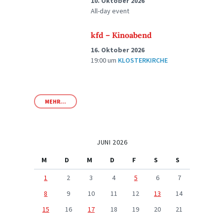
10. Oktober 2026
All-day event
kfd – Kinoabend
16. Oktober 2026
19:00
um
KLOSTERKIRCHE
MEHR...
JUNI 2026
M
D
M
D
F
S
S
1
2
3
4
5
6
7
8
9
10
11
12
13
14
15
16
17
18
19
20
21