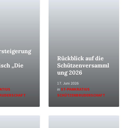
Read
More
rsteigerung
Rückblick auf die
sch „Die
Schützenversamml
ung 2026
17. Juni 2026
ATIUS
in
ST-PANKRATIUS
RUDERSCHAFT
SCHÜTZENBRUDERSCHAFT
Read
More