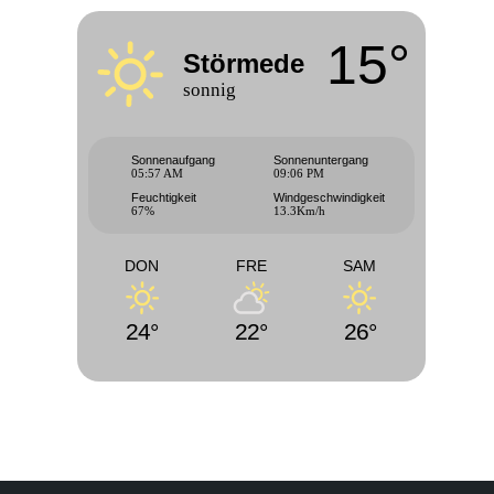
15°
Störmede
sonnig
Sonnenaufgang
Sonnenuntergang
05:57 AM
09:06 PM
Feuchtigkeit
Windgeschwindigkeit
67%
13.3Km/h
DON
FRE
SAM
24°
22°
26°