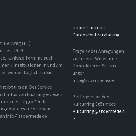
Impressum und
Datenschutzerklärung
m Hellweg (B1).
n seit 1999.
Fragen oder Anregungen
sse, künftige Termine auch
zu unserer Webseite ?
rmen / Institutionen in und um
Kontaktieren Sie uns
nen werden täglich für Sie
unter
info@stoermede.de.
hreibt uns an. Der Service-
 auf Infos von Euch angewiesen!
Bei Fragen an den
törmeder. Je größer die
Kulturring Störmede
ngebot dieser Seite sein.
Kulturring@stoermede.d
l an info@stoermede.de
e