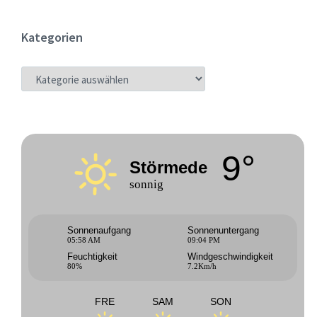
Kategorien
KATEGORIEN
9°
Störmede
sonnig
Sonnenaufgang
Sonnenuntergang
05:58 AM
09:04 PM
Feuchtigkeit
Windgeschwindigkeit
80%
7.2Km/h
FRE
SAM
SON