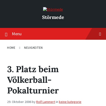
Skip
Skip
Skip
to
to
to
content
main
footer
navigation
Störmede
Menu
HOME
NEUIGKEITEN
3. Platz beim
Völkerball-
Pokalturnier
29. Oktober 2006
by
Rolf Lammert
in
keine kategorie