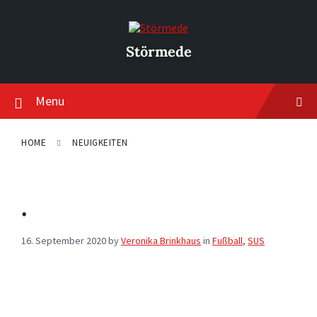
Skip
Skip
Skip
to
to
to
content
main
footer
navigation
Störmede
Menu
HOME
NEUIGKEITEN
.
16. September 2020
by
Veronika Brinkhaus
in
Fußball
,
SUS