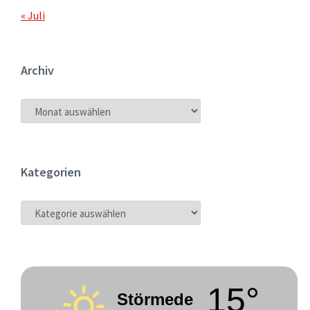
« Juli
Archiv
ARCHIV
Kategorien
KATEGORIEN
15°
Störmede