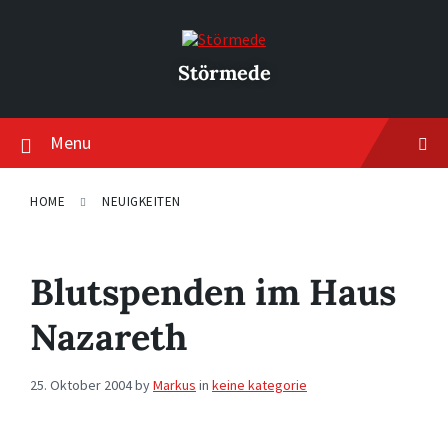
Skip
Skip
Skip
to
to
to
content
main
footer
navigation
Störmede
Menu
HOME
NEUIGKEITEN
Blutspenden im Haus
Nazareth
25. Oktober 2004
by
Markus
in
keine kategorie