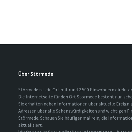
Über Störmede
Störmede ist ein Ort mit rund 2.500 Einwohnern direkt a
Die Internetseite für den Ort Störmede besteht nun scho
Sie erhalten neben Informationen über aktuelle Ereigni
Adressen über alle Sehenswürdigkeiten und wichtigen Fi
Störmede. Schauen Sie häufiger mal rein, die Informatio
aktualisiert.