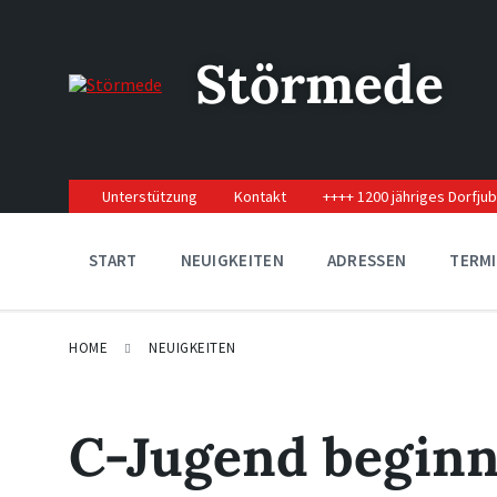
Skip
Skip
Skip
to
to
to
content
main
footer
Störmede
navigation
Unterstützung
Kontakt
++++ 1200 jähriges Dorfju
START
NEUIGKEITEN
ADRESSEN
TERM
HOME
NEUIGKEITEN
C-Jugend beginn