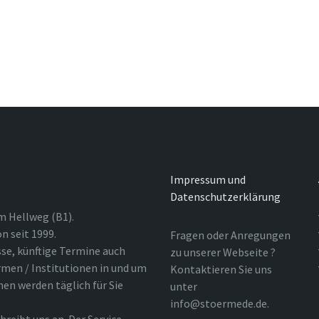
Impressum und
Datenschutzerklärung
m Hellweg (B1).
n seit 1999.
Fragen oder Anregungen
sse, künftige Termine auch
zu unserer Webseite ?
rmen / Institutionen in und um
Kontaktieren Sie uns
nen werden täglich für Sie
unter
info@stoermede.de.