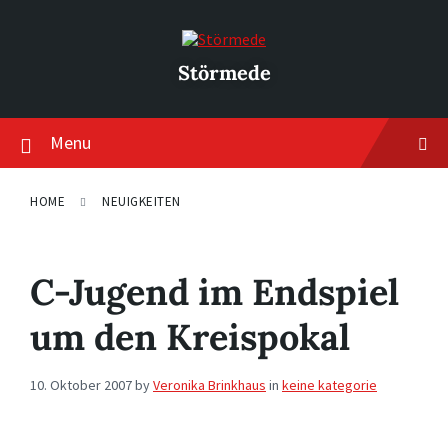
Skip
Skip
Skip
to
to
to
content
main
footer
navigation
Störmede
Menu
HOME
NEUIGKEITEN
C-Jugend im Endspiel
um den Kreispokal
10. Oktober 2007
by
Veronika Brinkhaus
in
keine kategorie