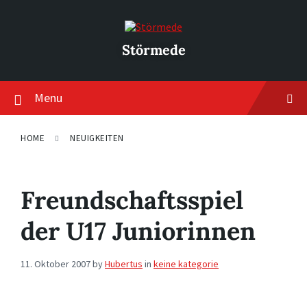
Skip
Skip
Skip
to
to
to
content
main
footer
navigation
Störmede
Menu
HOME
NEUIGKEITEN
Freundschaftsspiel
der U17 Juniorinnen
11. Oktober 2007
by
Hubertus
in
keine kategorie