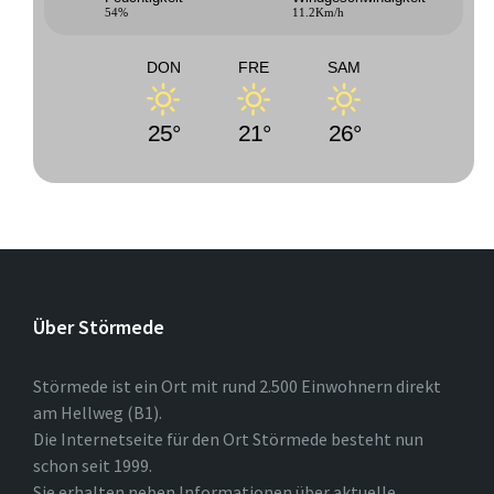
54%
11.2Km/h
DON
FRE
SAM
25°
21°
26°
Über Störmede
Störmede ist ein Ort mit rund 2.500 Einwohnern direkt
am Hellweg (B1).
Die Internetseite für den Ort Störmede besteht nun
schon seit 1999.
Sie erhalten neben Informationen über aktuelle