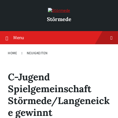
Skip
Skip
Skip
to
to
to
content
main
footer
navigation
Störmede
Menu
HOME
NEUIGKEITEN
C-Jugend
Spielgemeinschaft
Störmede/Langeneick
e gewinnt