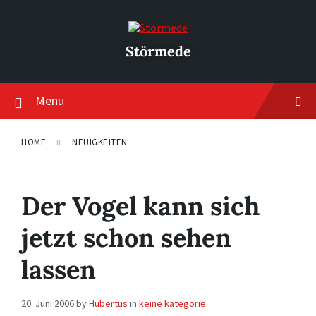
Skip
Skip
Skip
to
to
to
content
main
footer
navigation
Störmede
Menu
HOME
NEUIGKEITEN
Der Vogel kann sich
jetzt schon sehen
lassen
20. Juni 2006
by
Hubertus
in
keine kategorie