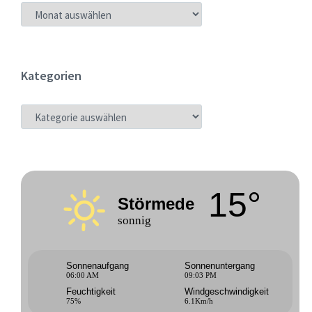
ARCHIV
Kategorien
KATEGORIEN
15°
Störmede
sonnig
Sonnenaufgang
Sonnenuntergang
06:00 AM
09:03 PM
Feuchtigkeit
Windgeschwindigkeit
75%
6.1Km/h