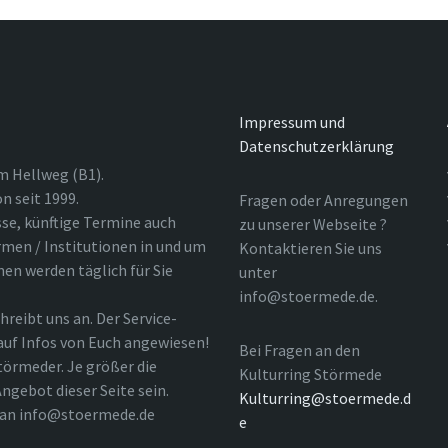
Impressum und
Datenschutzerklärung
m Hellweg (B1).
n seit 1999.
Fragen oder Anregungen
sse, künftige Termine auch
zu unserer Webseite ?
rmen / Institutionen in und um
Kontaktieren Sie uns
nen werden täglich für Sie
unter
info@stoermede.de.
hreibt uns an. Der Service-
 auf Infos von Euch angewiesen!
Bei Fragen an den
törmeder. Je größer die
Kulturring Störmede
ngebot dieser Seite sein.
Kulturring@stoermede.d
l an info@stoermede.de
e