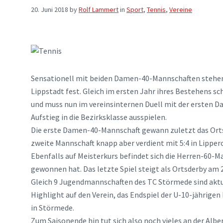
20. Juni 2018
by
Rolf Lammert
in
Sport
,
Tennis
,
Vereine
Sensationell mit beiden Damen-40-Mannschaften stehen 
Lippstadt fest. Gleich im ersten Jahr ihres Bestehens s
und muss nun im vereinsinternen Duell mit der ersten 
Aufstieg in die Bezirksklasse ausspielen.
Die erste Damen-40-Mannschaft gewann zuletzt das Ortsd
zweite Mannschaft knapp aber verdient mit 5:4 in Lipper
Ebenfalls auf Meisterkurs befindet sich die Herren-60-Ma
gewonnen hat. Das letzte Spiel steigt als Ortsderby am 2
Gleich 9 Jugendmannschaften des TC Störmede sind aktue
Highlight auf den Verein, das Endspiel der U-10-jährige
in Störmede.
Zum Saisonende hin tut sich also noch vieles an der Al