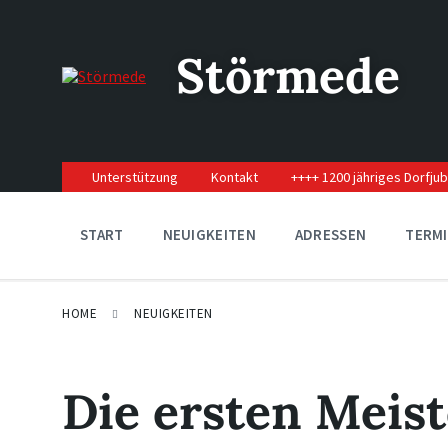
Skip
Skip
Skip
to
to
to
content
main
footer
Störmede
navigation
Unterstützung
Kontakt
++++ 1200 jähriges Dorfju
START
NEUIGKEITEN
ADRESSEN
TERM
HOME
NEUIGKEITEN
Die ersten Meist