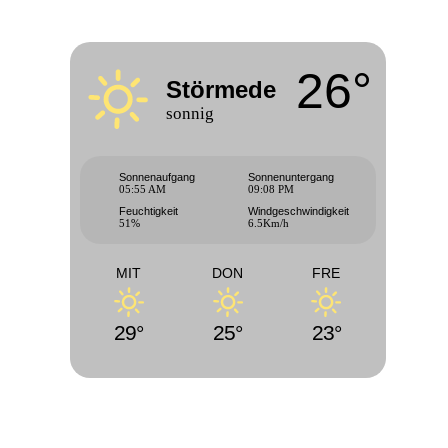
26°
Störmede
sonnig
Sonnenaufgang
Sonnenuntergang
05:55 AM
09:08 PM
Feuchtigkeit
Windgeschwindigkeit
51%
6.5Km/h
MIT
DON
FRE
29°
25°
23°