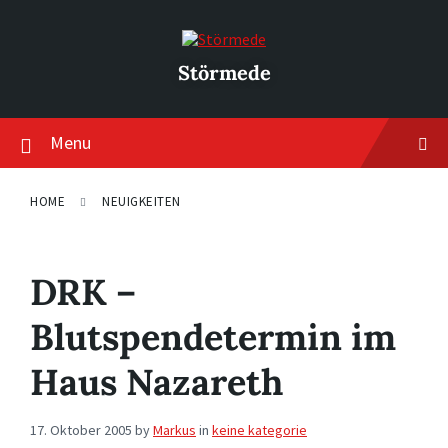
Skip
Skip
Skip
to
to
to
content
main
footer
navigation
Störmede
Menu
HOME
NEUIGKEITEN
DRK –
Blutspendetermin im
Haus Nazareth
17. Oktober 2005
by
Markus
in
keine kategorie