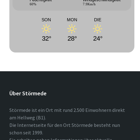
60%
7.9Km/h
SON
MON
DIE
32°
28°
24°
Über Störmede
Störmede ist ein Ort mit rund 2.500 Einwohnern direkt
am Hellweg (B1).
Die Internetseite für den Ort Störmede besteht nun
schon seit 1999.