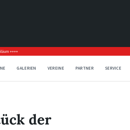
biläum ++++
INE
GALERIEN
VEREINE
PARTNER
SERVICE
ück der