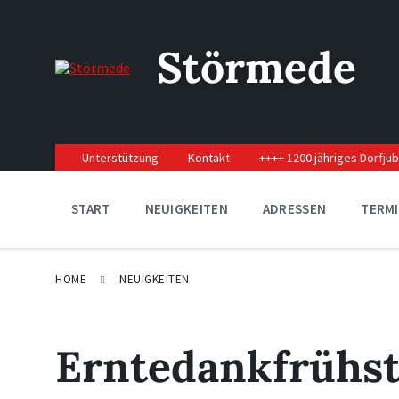
Skip
Skip
Skip
to
to
to
content
main
footer
Störmede
navigation
Unterstützung
Kontakt
++++ 1200 jähriges Dorfju
START
NEUIGKEITEN
ADRESSEN
TERM
HOME
NEUIGKEITEN
Erntedankfrühst