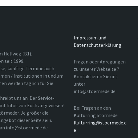
Impressum und
Datenschutzerklärung
m Hellweg (B1).
n seit 1999.
Fragen oder Anregungen
sse, künftige Termine auch
zu unserer Webseite ?
rmen / Institutionen in und um
Kontaktieren Sie uns
nen werden täglich für Sie
unter
info@stoermede.de.
hreibt uns an. Der Service-
 auf Infos von Euch angewiesen!
Bei Fragen an den
törmeder. Je größer die
Kulturring Störmede
ngebot dieser Seite sein.
Kulturring@stoermede.d
l an info@stoermede.de
e