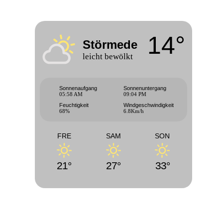
14°
Störmede
leicht bewölkt
Sonnenaufgang
Sonnenuntergang
05:58 AM
09:04 PM
Feuchtigkeit
Windgeschwindigkeit
68%
6.8Km/h
FRE
SAM
SON
21°
27°
33°