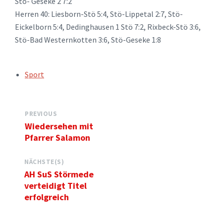
Stö- Geseke 2 7:2
Herren 40: Liesborn-Stö 5:4, Stö-Lippetal 2:7, Stö-
Eickelborn 5:4, Dedinghausen 1 Stö 7:2, Rixbeck-Stö 3:6,
Stö-Bad Westernkotten 3:6, Stö-Geseke 1:8
TAGS:
Sport
PREVIOUS
Wiedersehen mit
Pfarrer Salamon
NÄCHSTE(S)
AH SuS Störmede
verteidigt Titel
erfolgreich