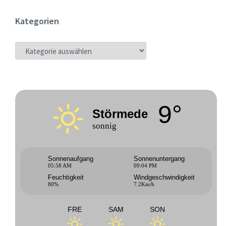
Kategorien
KATEGORIEN
9°
Störmede
sonnig
Sonnenaufgang
Sonnenuntergang
05:58 AM
09:04 PM
Feuchtigkeit
Windgeschwindigkeit
80%
7.2Km/h
FRE
SAM
SON