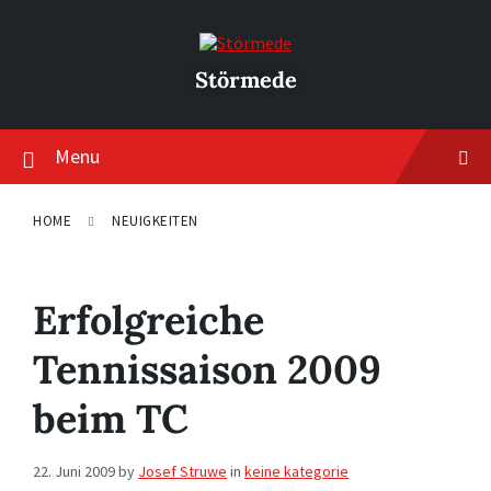
Skip
Skip
Skip
to
to
to
content
main
footer
navigation
Störmede
Menu
HOME
NEUIGKEITEN
Erfolgreiche
Tennissaison 2009
beim TC
22. Juni 2009
by
Josef Struwe
in
keine kategorie