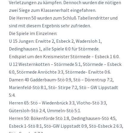
Verletzungen zu kämpfen. Dennoch wurden die nötigen
zwei Siege zum Klassenerhalt eingefahren.
Die Herren 50 wurden zum Schluß Tabellendritter und
sind mit diesem Ergebnis sehr zufrieden.
Die Spiele im Einzelnen:
U 15 Jungen: Erwitte 2, Esbeck 2, Wadersloh 1,
Dedinghausen 1, alle Spiele 6:0 für Störmede.
Endspiel um den Kreismeister Störmede – Esbeck 1 6:0.
U 12 Westernkotten – Störmede 5:1, Störmede – Esbeck
6:0, Störmede Anröchte 3:3, Störmede- Erwitte 0:6.
Damen 40 Gadderbaum-Stö 0:9, Stö – Dörentrup 7:2,
Marienfeld-Stö 8:1, Stö- Stirpe 7:2, Stö – GW Lippstadt
5:4.
Herren 65: Stö – Wiedenbrück 3:3, Vlotho-Stö 3:3,
Gütersloh-Stö 2:4, Ummeln-Stö 5:1.
Herren 50: Bökenförde Stö 1:8, Dedinghausen-Stö 4:5,
Esbeck 1-Stö 8:1, Stö-GW Lippstadt 0:9, Stö-Esbeck 2 6:3,