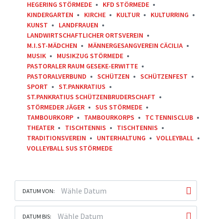
HEGERING STÖRMEDE
KFD STÖRMEDE
KINDERGARTEN
KIRCHE
KULTUR
KULTURRING
KUNST
LANDFRAUEN
LANDWIRTSCHAFTLICHER ORTSVEREIN
M.I.ST-MÄDCHEN
MÄNNERGESANGVEREIN CÄCILIA
MUSIK
MUSIKZUG STÖRMEDE
PASTORALER RAUM GESEKE-ERWITTE
PASTORALVERBUND
SCHÜTZEN
SCHÜTZENFEST
SPORT
ST.PANKRATIUS
ST.PANKRATIUS SCHÜTZENBRUDERSCHAFT
STÖRMEDER JÄGER
SUS STÖRMEDE
TAMBOURKORP
TAMBOURKORPS
TC TENNISCLUB
THEATER
TISCHTENNIS
TISCHTENNIS
TRADITIONSVEREIN
UNTERHALTUNG
VOLLEYBALL
VOLLEYBALL SUS STÖRMEDE
DATUM VON:
DATUM BIS: