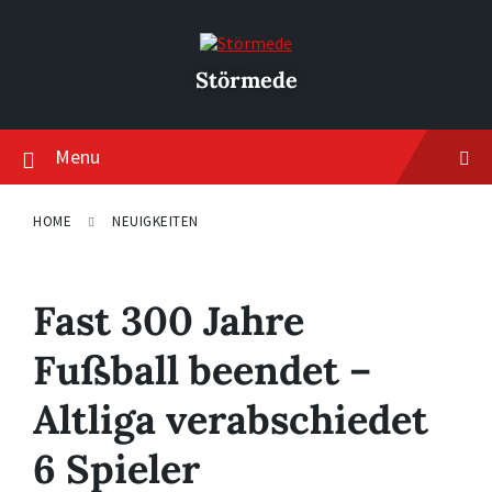
Skip
Skip
Skip
to
to
to
content
main
footer
navigation
Störmede
Menu
HOME
NEUIGKEITEN
Fast 300 Jahre
Fußball beendet –
Altliga verabschiedet
6 Spieler