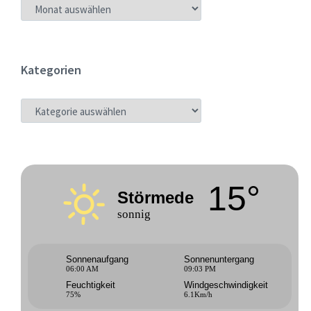
ARCHIV
Kategorien
KATEGORIEN
15°
Störmede
sonnig
Sonnenaufgang
Sonnenuntergang
06:00 AM
09:03 PM
Feuchtigkeit
Windgeschwindigkeit
75%
6.1Km/h