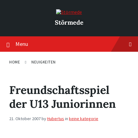
Skip
Skip
Skip
to
to
to
content
main
footer
navigation
Störmede
Menu
HOME
NEUIGKEITEN
Freundschaftsspiel
der U13 Juniorinnen
21. Oktober 2007
by
Hubertus
in
keine kategorie