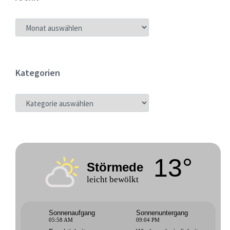
ARCHIV
Kategorien
KATEGORIEN
13°
Störmede
leicht bewölkt
Sonnenaufgang
Sonnenuntergang
05:58 AM
09:04 PM