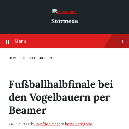
Skip
Skip
Skip
to
to
to
content
main
footer
navigation
Störmede
Menu
HOME
NEUIGKEITEN
Fußballhalbfinale bei
den Vogelbauern per
Beamer
24. Juni 2008
by
Winfried Maas
in
keine kategorie