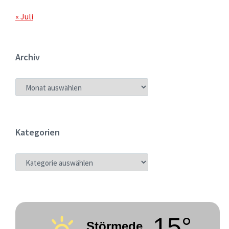
« Juli
Archiv
ARCHIV
Kategorien
KATEGORIEN
15°
Störmede