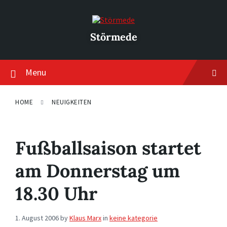
Skip
Skip
Skip
to
to
to
content
main
footer
navigation
Störmede
Menu
HOME
NEUIGKEITEN
Fußballsaison startet
am Donnerstag um
18.30 Uhr
1. August 2006
by
Klaus Marx
in
keine kategorie