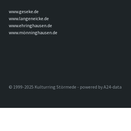
www.geseke.de
www.langeneicke.de
www.ehringhausen.de
www.mönninghausen.de
© 1999-2025 Kulturring Störmede - powered by A24-data