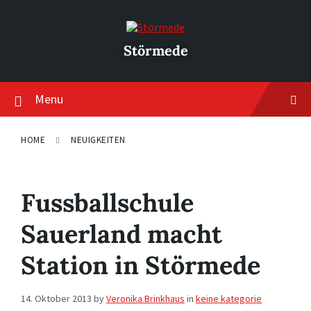
Skip
Skip
Skip
to
to
to
content
main
footer
navigation
Störmede
Menu
HOME
NEUIGKEITEN
Fussballschule
Sauerland macht
Station in Störmede
14. Oktober 2013
by
Veronika Brinkhaus
in
keine kategorie