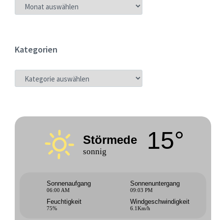
ARCHIV
Kategorien
KATEGORIEN
15°
Störmede
sonnig
Sonnenaufgang
Sonnenuntergang
06:00 AM
09:03 PM
Feuchtigkeit
Windgeschwindigkeit
75%
6.1Km/h