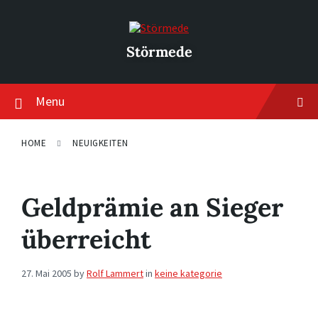
Skip
Skip
Skip
to
to
to
content
main
footer
navigation
Störmede
Menu
HOME
NEUIGKEITEN
Geldprämie an Sieger
überreicht
27. Mai 2005
by
Rolf Lammert
in
keine kategorie