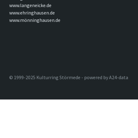
www.langeneicke.de
www.ehringhausen.de
www.mönninghausen.de
© 1999-2025 Kulturring Störmede - powered by A24-data