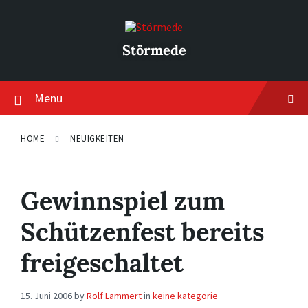
Skip
Skip
Skip
to
to
to
content
main
footer
navigation
Störmede
Menu
HOME
NEUIGKEITEN
Gewinnspiel zum
Schützenfest bereits
freigeschaltet
15. Juni 2006
by
Rolf Lammert
in
keine kategorie