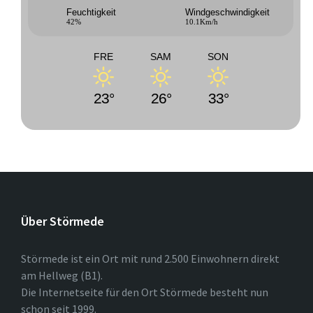
Feuchtigkeit
Windgeschwindigkeit
42%
10.1Km/h
FRE
SAM
SON
23°
26°
33°
Über Störmede
Störmede ist ein Ort mit rund 2.500 Einwohnern direkt
am Hellweg (B1).
Die Internetseite für den Ort Störmede besteht nun
schon seit 1999.