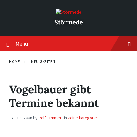
Skip
Skip
Skip
to
to
to
content
main
footer
navigation
Störmede
Menu
HOME
NEUIGKEITEN
Vogelbauer gibt
Termine bekannt
17. Juni 2006
by
Rolf Lammert
in
keine kategorie