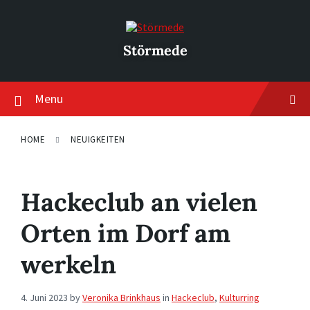
Skip
Skip
Skip
to
to
to
content
main
footer
navigation
Störmede
Menu
HOME
NEUIGKEITEN
Hackeclub an vielen
Orten im Dorf am
werkeln
4. Juni 2023
by
Veronika Brinkhaus
in
Hackeclub
,
Kulturring