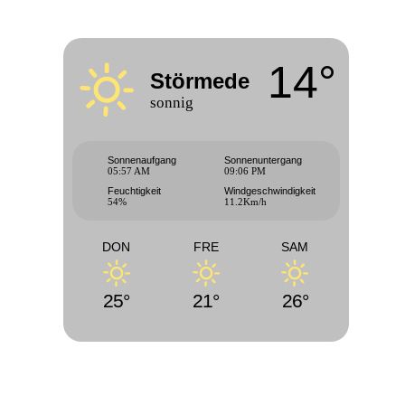
14°
Störmede
sonnig
Sonnenaufgang
Sonnenuntergang
05:57 AM
09:06 PM
Feuchtigkeit
Windgeschwindigkeit
54%
11.2Km/h
DON
FRE
SAM
25°
21°
26°