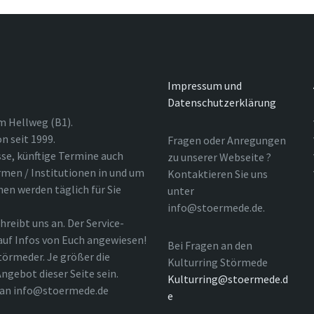
Impressum und
Datenschutzerklärung
m Hellweg (B1).
n seit 1999.
Fragen oder Anregungen
sse, künftige Termine auch
zu unserer Webseite ?
rmen / Institutionen in und um
Kontaktieren Sie uns
nen werden täglich für Sie
unter
info@stoermede.de.
hreibt uns an. Der Service-
 auf Infos von Euch angewiesen!
Bei Fragen an den
törmeder. Je größer die
Kulturring Störmede
ngebot dieser Seite sein.
Kulturring@stoermede.d
l an info@stoermede.de
e