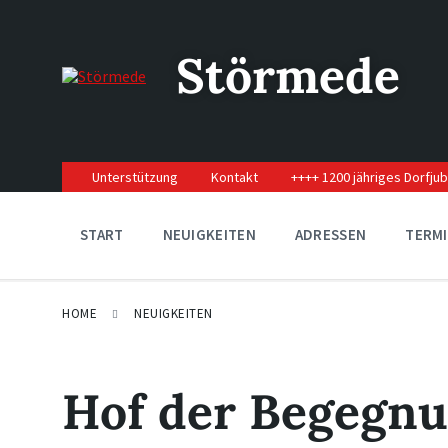
Skip
Skip
Skip
to
to
to
content
main
footer
Störmede
navigation
Unterstützung
Kontakt
++++ 1200 jähriges Dorfju
START
NEUIGKEITEN
ADRESSEN
TERM
HOME
NEUIGKEITEN
Hof der Begegnu