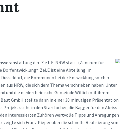
nnt
nsveranstaltung der Z e L E NRW statt. (Zentrum für
e Dorfentwicklung“ ZeLE ist eine Abteilung im
n Düsseldorf, die Kommunen bei der Entwicklung solcher
nen aus NRW, die sich dem Thema verschrieben haben. Unter
nd und die niederrheinische Gemeinde Willich mit ihrem
e Baut GmbH stellte dann in einer 30 minütigen Präsentation
 Projekt steht in den Startlöcher, die Bagger für den Abriss
e den interessierten Zuhören wertvolle Tipps und Anregungen
z zeigte sich Franz Pieper über die schnelle Realisierung von