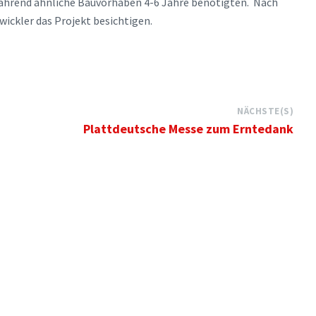
 während ähnliche Bauvorhaben 4-6 Jahre benötigten. Nach
ickler das Projekt besichtigen.
NÄCHSTE(S)
Plattdeutsche Messe zum Erntedank