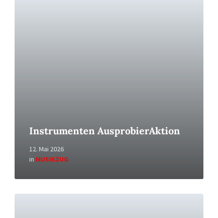
More
Instrumenten AusprobierAktion
12. Mai 2026
in
MUSIKZUG
Read
More