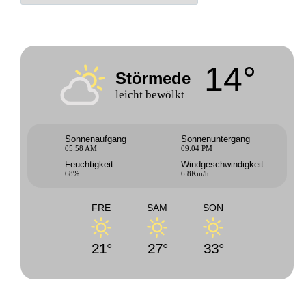
14°
Störmede
leicht bewölkt
Sonnenaufgang
Sonnenuntergang
05:58 AM
09:04 PM
Feuchtigkeit
Windgeschwindigkeit
68%
6.8Km/h
FRE
SAM
SON
21°
27°
33°