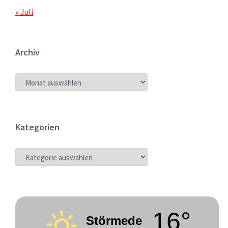
« Juli
Archiv
ARCHIV
Kategorien
KATEGORIEN
16°
Störmede