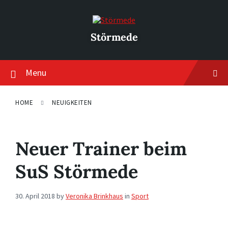
Skip
Skip
Skip
to
to
to
content
main
footer
navigation
Störmede
Menu
HOME
NEUIGKEITEN
Neuer Trainer beim
SuS Störmede
30. April 2018
by
Veronika Brinkhaus
in
Sport